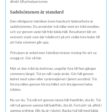
direkt till privatpersoner.
Sadelsömmen är standard
Den viktigaste tekniken inom handsytt läderarbete är
sadelsömmen. Du använder två nålar med en tråd emellan,
och syr genom varje hål från båda håll. Resultatet blir en
extremt stark söm där trådbrott på ett ställe inte leder till
att hela sömmen går upp.
Principen är enkel men tekniken kräver övning för att se
snygg ut. Gör så här.
Mät ut den tråd du behöver, ungefär fyra till fem gånger
sömmens längd. Trä en nål i varje ände. Gör hål genom
lädret med sylen eller syrännejärnet i jämnt avstånd. Trä
första nålen genom första hålet och dra igenom halva
tråden.
Nu syr du. Trä nål ett genom nästa hål framifrån, dra åt. Trä
nål två genom samma hål bakifrån, dra åt. Fortsätt så, alltid i
samma ordning, tills du är i slutet. Backa två hål med båda