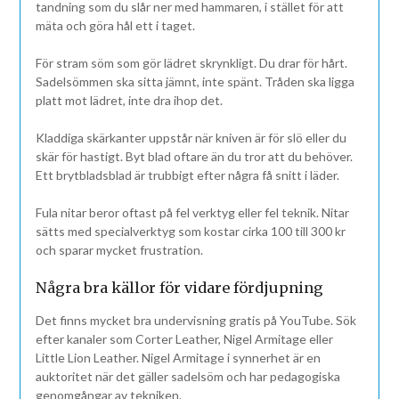
tandning som du slår ner med hammaren, i stället för att
mäta och göra hål ett i taget.
För stram söm som gör lädret skrynkligt. Du drar för hårt.
Sadelsömmen ska sitta jämnt, inte spänt. Tråden ska ligga
platt mot lädret, inte dra ihop det.
Kladdiga skärkanter uppstår när kniven är för slö eller du
skär för hastigt. Byt blad oftare än du tror att du behöver.
Ett brytbladsblad är trubbigt efter några få snitt i läder.
Fula nitar beror oftast på fel verktyg eller fel teknik. Nitar
sätts med specialverktyg som kostar cirka 100 till 300 kr
och sparar mycket frustration.
Några bra källor för vidare fördjupning
Det finns mycket bra undervisning gratis på YouTube. Sök
efter kanaler som Corter Leather, Nigel Armitage eller
Little Lion Leather. Nigel Armitage i synnerhet är en
auktoritet när det gäller sadelsöm och har pedagogiska
genomgångar av tekniken.