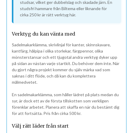
studsar, vilket ger dubbelslag och skadade järn. En
studsfri hammare från Biltema eller liknande för
cirka 250 kr är rätt verktyg här.
Verktyg du kan vänta med
Sadelmakarklämma, skrivlinjal för kanter, skinnskavare,
kantfärg, hålpipa i olika storlekar, färgpennor, olika
mönsterstansar och ett tjugotal andra verktyg dyker upp
på sidan av nästan varje startkit. Du behöver dem inte. När
du gjort några projekt kommer du själv märka vad som
saknas i ditt flöde, och då kan du komplettera
målmedvetet.
En sadelmakarklämma, som håller lädret på plats medan du
syr, är dock ett av de första tillskotten som verkligen
förenklar arbetet. Planera att skaffa en när du bestämt dig
för att fortsätta. Pris från cirka 500 kr.
Välj rätt läder från start