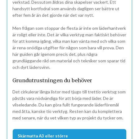
verkstad. Dessutom åldras dina skapelser vackert. Ett
handsytt kortfodral som används dagligen ser bättre ut
efter fem år än det gjorde när det var nytt.
Men frågan som stoppar de flesta är inte om läderhantverk
är roligt eller inte. Det är vilka verktyg man faktiskt behöver
för att komma igång, vilka man kan vänta med och vilka som
är rena onödiga utgifter för någon som bara vill prova. Den
här guiden går igenom precis det, plus några
grundläggande råd om material och tekniker som sparar tid
och dyrt lädersvinn.
Grundutrustningen du behöver
Det cirkulerar långa listor med tjugo till trettio verktyg som
påstås vara nödvändiga för att börja med läder. De är
vilseledande. Du kan göra fullt fungerande läderföremål
med åtta, kanske tio verktyg. Resten kan du komplettera
med senare, när du vet vilken typ av projekt du tycker om.
Skärmatta A3 eller större