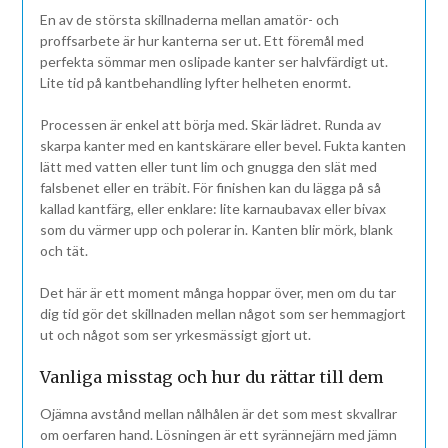
En av de största skillnaderna mellan amatör- och
proffsarbete är hur kanterna ser ut. Ett föremål med
perfekta sömmar men oslipade kanter ser halvfärdigt ut.
Lite tid på kantbehandling lyfter helheten enormt.
Processen är enkel att börja med. Skär lädret. Runda av
skarpa kanter med en kantskärare eller bevel. Fukta kanten
lätt med vatten eller tunt lim och gnugga den slät med
falsbenet eller en träbit. För finishen kan du lägga på så
kallad kantfärg, eller enklare: lite karnaubavax eller bivax
som du värmer upp och polerar in. Kanten blir mörk, blank
och tät.
Det här är ett moment många hoppar över, men om du tar
dig tid gör det skillnaden mellan något som ser hemmagjort
ut och något som ser yrkesmässigt gjort ut.
Vanliga misstag och hur du rättar till dem
Ojämna avstånd mellan nålhålen är det som mest skvallrar
om oerfaren hand. Lösningen är ett syrännejärn med jämn