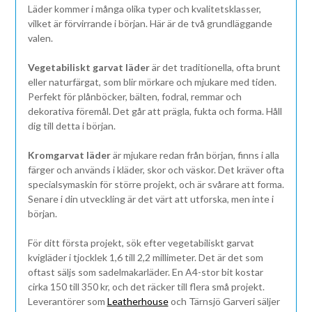
Läder kommer i många olika typer och kvalitetsklasser,
vilket är förvirrande i början. Här är de två grundläggande
valen.
Vegetabiliskt garvat läder
är det traditionella, ofta brunt
eller naturfärgat, som blir mörkare och mjukare med tiden.
Perfekt för plånböcker, bälten, fodral, remmar och
dekorativa föremål. Det går att prägla, fukta och forma. Håll
dig till detta i början.
Kromgarvat läder
är mjukare redan från början, finns i alla
färger och används i kläder, skor och väskor. Det kräver ofta
specialsymaskin för större projekt, och är svårare att forma.
Senare i din utveckling är det värt att utforska, men inte i
början.
För ditt första projekt, sök efter vegetabiliskt garvat
kvigläder i tjocklek 1,6 till 2,2 millimeter. Det är det som
oftast säljs som sadelmakarläder. En A4-stor bit kostar
cirka 150 till 350 kr, och det räcker till flera små projekt.
Leverantörer som
Leatherhouse
och Tärnsjö Garveri säljer