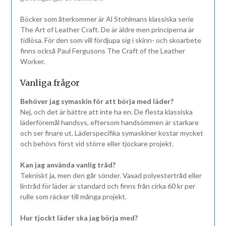
Böcker som återkommer är Al Stohlmans klassiska serie
The Art of Leather Craft. De är äldre men principerna är
tidlösa. För den som vill fördjupa sig i skinn- och skoarbete
finns också Paul Fergusons The Craft of the Leather
Worker.
Vanliga frågor
Behöver jag symaskin för att börja med läder?
Nej, och det är bättre att inte ha en. De flesta klassiska
läderföremål handsys, eftersom handsömmen är starkare
och ser finare ut. Läderspecifika symaskiner kostar mycket
och behövs först vid större eller tjockare projekt.
Kan jag använda vanlig tråd?
Tekniskt ja, men den går sönder. Vaxad polyestertråd eller
lintråd för läder är standard och finns från cirka 60 kr per
rulle som räcker till många projekt.
Hur tjockt läder ska jag börja med?