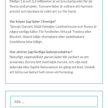
Mellan 1,6 och 2,2 millimeter är en bra startpunkt för de
flesta små projekt. Tunnare läder är svårare att hantera
precist och tjockare är svårt att sy i för hand.
Var köper jag läder i Sverige?
Tärnsjö Garveri, Slöjd-Detaljer, Leatherhouse och Korps är
några vanliga källor. För fyndleder, titta på Tradera eller
Blocket. Ibland säljer skomakare eller sadelmakare
överblivna bitar billigt.
Hur sköter jag färdiga läderprodukter?
Naturligt vegetabiliskt garvat läder blir vackert av att
användas. Borsta lätt med mjuk borste, och olja med
läderolja eller Saphir Renovateur en gång om året. Undvik
att blöta ner lädret helt utom vid formning.