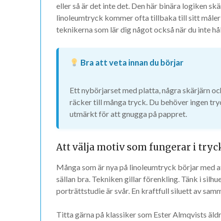
eller så är det inte det. Den här binära logiken 
linoleumtryck kommer ofta tillbaka till sitt måler
teknikerna som lär dig något också när du inte hå
Bra att veta innan du börjar
Ett nybörjarset med platta, några skärjärn oc
räcker till många tryck. Du behöver ingen try
utmärkt för att gnugga på pappret.
Att välja motiv som fungerar i tryc
Många som är nya på linoleumtryck börjar med att 
sällan bra. Tekniken gillar förenkling. Tänk i silh
porträttstudie är svår. En kraftfull siluett av sa
Titta gärna på klassiker som Ester Almqvists äldr