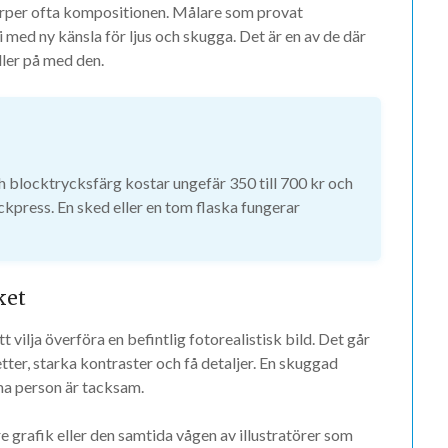
skärper ofta kompositionen. Målare som provat
i med ny känsla för ljus och skugga. Det är en av de där
ller på med den.
h blocktrycksfärg kostar ungefär 350 till 700 kr och
ckpress. En sked eller en tom flaska fungerar
ket
vilja överföra en befintlig fotorealistisk bild. Det går
uetter, starka kontraster och få detaljer. En skuggad
mma person är tacksam.
e grafik eller den samtida vågen av illustratörer som