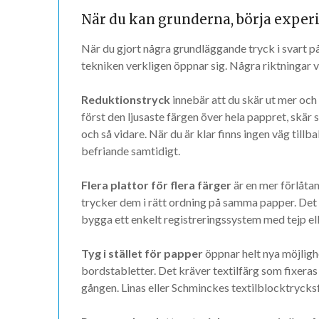
När du kan grunderna, börja expe
När du gjort några grundläggande tryck i svart på 
tekniken verkligen öppnar sig. Några riktningar v
Reduktionstryck
innebär att du skär ut mer och
först den ljusaste färgen över hela pappret, skär 
och så vidare. När du är klar finns ingen väg tillb
befriande samtidigt.
Flera plattor för flera färger
är en mer förlåtan
trycker dem i rätt ordning på samma papper. Det
bygga ett enkelt registreringssystem med tejp ell
Tyg i stället för papper
öppnar helt nya möjlighe
bordstabletter. Det kräver textilfärg som fixeras
gången. Linas eller Schminckes textilblocktrycks