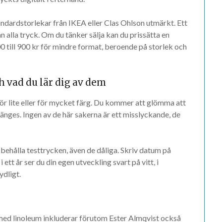
andardstorlekar från IKEA eller Clas Ohlson utmärkt. Ett
tan alla tryck. Om du tänker sälja kan du prissätta en
0 till 900 kr för mindre format, beroende på storlek och
 vad du lär dig av dem
r lite eller för mycket färg. Du kommer att glömma att
länges. Ingen av de här sakerna är ett misslyckande, de
 behålla testtrycken, även de dåliga. Skriv datum på
ett år ser du din egen utveckling svart på vitt, i
ydligt.
med linoleum inkluderar förutom Ester Almqvist också