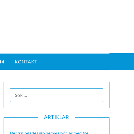
44
KONTAKT
ARTIKLAR
Belysningsdesign hemma börjar med tre