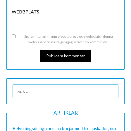
WEBBPLATS
Spara mitt namn, min e-postadress och webbplats i denna
webbläsare till nästa gång jag skriver en kommentar.
ALTERNATIVE:
ARTIKLAR
Belysningsdesign hemma börjar med tre ljuskällor, inte