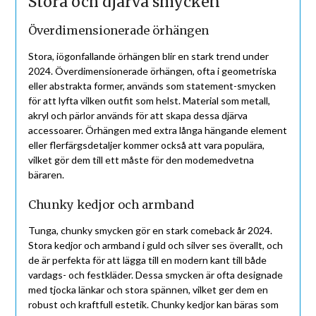
Stora och djärva smycken
Överdimensionerade örhängen
Stora, iögonfallande örhängen blir en stark trend under
2024. Överdimensionerade örhängen, ofta i geometriska
eller abstrakta former, används som statement-smycken
för att lyfta vilken outfit som helst. Material som metall,
akryl och pärlor används för att skapa dessa djärva
accessoarer. Örhängen med extra långa hängande element
eller flerfärgsdetaljer kommer också att vara populära,
vilket gör dem till ett måste för den modemedvetna
bäraren.
Chunky kedjor och armband
Tunga, chunky smycken gör en stark comeback år 2024.
Stora kedjor och armband i guld och silver ses överallt, och
de är perfekta för att lägga till en modern kant till både
vardags- och festkläder. Dessa smycken är ofta designade
med tjocka länkar och stora spännen, vilket ger dem en
robust och kraftfull estetik. Chunky kedjor kan bäras som