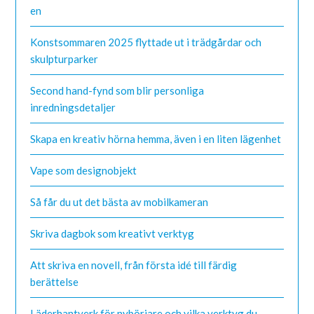
en
Konstsommaren 2025 flyttade ut i trädgårdar och
skulpturparker
Second hand-fynd som blir personliga
inredningsdetaljer
Skapa en kreativ hörna hemma, även i en liten lägenhet
Vape som designobjekt
Så får du ut det bästa av mobilkameran
Skriva dagbok som kreativt verktyg
Att skriva en novell, från första idé till färdig
berättelse
Läderhantverk för nybörjare och vilka verktyg du