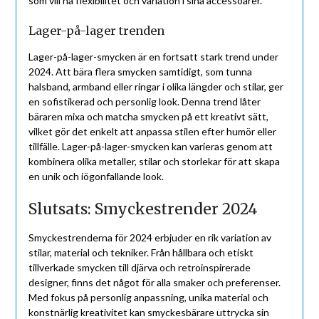
som vill ha flexibilitet och variation i sina accessoarer.
Lager-på-lager trenden
Lager-på-lager-smycken är en fortsatt stark trend under
2024. Att bära flera smycken samtidigt, som tunna
halsband, armband eller ringar i olika längder och stilar, ger
en sofistikerad och personlig look. Denna trend låter
bäraren mixa och matcha smycken på ett kreativt sätt,
vilket gör det enkelt att anpassa stilen efter humör eller
tillfälle. Lager-på-lager-smycken kan varieras genom att
kombinera olika metaller, stilar och storlekar för att skapa
en unik och iögonfallande look.
Slutsats: Smyckestrender 2024
Smyckestrenderna för 2024 erbjuder en rik variation av
stilar, material och tekniker. Från hållbara och etiskt
tillverkade smycken till djärva och retroinspirerade
designer, finns det något för alla smaker och preferenser.
Med fokus på personlig anpassning, unika material och
konstnärlig kreativitet kan smyckesbärare uttrycka sin