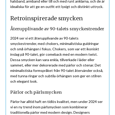
halsband, armband eller till och med runt anklarna, och de är
idealiska för att ge en outfit ett lyxigt och distinkt uttryck.
Retroinspirerade smycken
Återupplivande av 90-talets smyckestrender
2024 ser vi ett återupplivande av 90-talets
smyckestrender, med chokers, minimalistiska guldringar
och små örhängen i fokus. Chokers, som var ett ikoniskt
inslag på 90-talet, gör comeback med en modern twist.
Dessa smycken kan vara enkla, tillverkade i läder eller
sammet, eller mer dekorerade med pärlor och stenar. Det
minimalistiska formspråket från 90-talet återvänder också,
med tunna ringar och subtila örhängen som ger en stilren
och elegant look.
Pärlor och pärlsmycken
Pärlor har alltid haft en tidlös kvalitet, men under 2024 ser
vi en ny trend inom pärlsmycken som kombinerar
traditionella pärlor med modern design. Designers