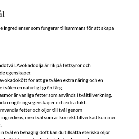
ål
 ingredienser som fungerar tillsammans för att skapa
adotvål. Avokadoolja är rik på fettsyror och
nde egenskaper.
avokadokött för att ge tvålen extra näring och en
e tvålen en naturligt grön färg.
asmör är vanliga fetter som används i tvåltillverkning.
 goda rengöringsegenskaper och extra fukt.
omvandla fetter och oljor till tvål genom
 ingrediens, men tvål som är korrekt tillverkad kommer
.
din tvål en behaglig doft kan du tillsätta eteriska oljor