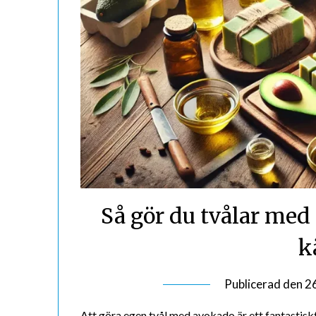
Så gör du tvålar med
k
Publicerad den
2
Att göra egen tvål med avokado är ett fantastiskt