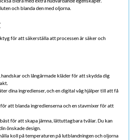
an också bidra med extra hudvårdande egenskaper.
 luten och blanda den med oljorna.
g
ktyg för att säkerställa att processen är säker och
 handskar och långärmade kläder för att skydda dig
akt.
er dina ingredienser, och en digital våg hjälper till att få
l för att blanda ingredienserna och en stavmixer för att
 bäst för att skapa jämna, lättuttagbara tvålar. Du kan
din önskade design.
 hålla koll på temperaturen på lutblandningen och oljorna