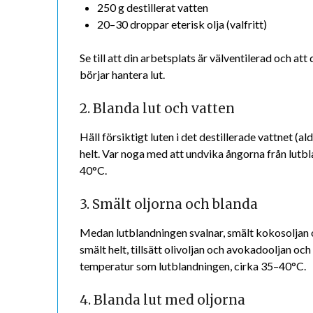
250 g destillerat vatten
20–30 droppar eterisk olja (valfritt)
Se till att din arbetsplats är välventilerad och at
börjar hantera lut.
2. Blanda lut och vatten
Häll försiktigt luten i det destillerade vattnet (a
helt. Var noga med att undvika ångorna från lutbl
40°C.
3. Smält oljorna och blanda
Medan lutblandningen svalnar, smält kokosoljan o
smält helt, tillsätt olivoljan och avokadooljan oc
temperatur som lutblandningen, cirka 35–40°C.
4. Blanda lut med oljorna