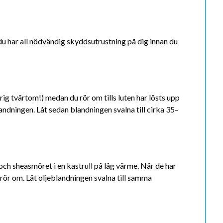
t du har all nödvändig skyddsutrustning på dig innan du
ldrig tvärtom!) medan du rör om tills luten har lösts upp
andningen. Låt sedan blandningen svalna till cirka 35–
ch sheasmöret i en kastrull på låg värme. När de har
h rör om. Låt oljeblandningen svalna till samma