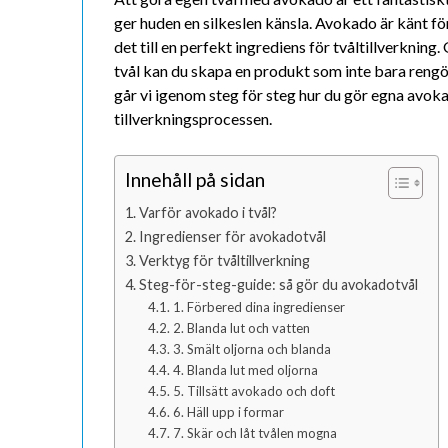
ger huden en silkeslen känsla. Avokado är känt fö
det till en perfekt ingrediens för tvåltillverknin
tvål kan du skapa en produkt som inte bara rengör
går vi igenom steg för steg hur du gör egna avokad
tillverkningsprocessen.
Innehåll på sidan
Varför avokado i tvål?
Ingredienser för avokadotvål
Verktyg för tvåltillverkning
Steg-för-steg-guide: så gör du avokadotvål
1. Förbered dina ingredienser
2. Blanda lut och vatten
3. Smält oljorna och blanda
4. Blanda lut med oljorna
5. Tillsätt avokado och doft
6. Häll upp i formar
7. Skär och låt tvålen mogna