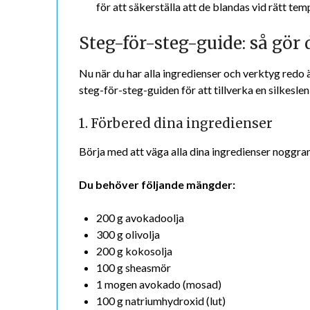
för att säkerställa att de blandas vid rätt tem
Steg-för-steg-guide: så gör
Nu när du har alla ingredienser och verktyg redo 
steg-för-steg-guiden för att tillverka en silkeslen
1. Förbered dina ingredienser
Börja med att väga alla dina ingredienser noggran
Du behöver följande mängder:
200 g avokadoolja
300 g olivolja
200 g kokosolja
100 g sheasmör
1 mogen avokado (mosad)
100 g natriumhydroxid (lut)