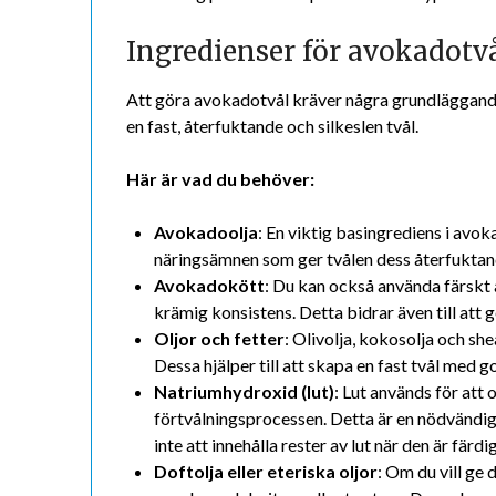
Ingredienser för avokadotv
Att göra avokadotvål kräver några grundläggande
en fast, återfuktande och silkeslen tvål.
Här är vad du behöver:
Avokadoolja
: En viktig basingrediens i avok
näringsämnen som ger tvålen dess återfukta
Avokadokött
: Du kan också använda färskt 
krämig konsistens. Detta bidrar även till att g
Oljor och fetter
: Olivolja, kokosolja och she
Dessa hjälper till att skapa en fast tvål med
Natriumhydroxid (lut)
: Lut används för att 
förtvålningsprocessen. Detta är en nödvändig
inte att innehålla rester av lut när den är färdig
Doftolja eller eteriska oljor
: Om du vill ge 