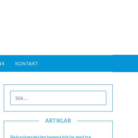
44
KONTAKT
ARTIKLAR
Belysningsdesign hemma börjar med tre