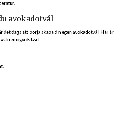
peratur.
 du avokadotvål
är det dags att börja skapa din egen avokadotvål. Här är
 och näringsrik tvål.
t.