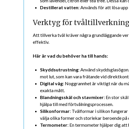
som lavendel, citron eller tea tree. Dessa k
Destillerat vatten
: Används för att lösa upp
Verktyg för tvåltillverknin
Att tillverka tvål kräver några grundläggande ver
effektiv.
Här är vad du behöver ha till hands:
Skyddsutrustning
: Använd skyddsglasögon,
mot lut, som kan vara frätande vid direktkont
Digital våg
: Noggrannhet är viktigt när du mät
exakta mått.
Blandningsskål och stavmixer
: En stor skå
hjälpa till med förtvålningsprocessen.
Silikonformar
: Tvålformar i silikon fungerar
välja olika former och storlekar beroende på 
Termometer
: En termometer hjälper dig att