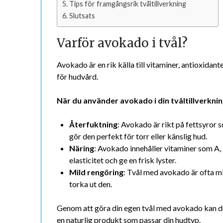
Tips för framgångsrik tvåltillverkning
Slutsats
Varför avokado i tvål?
Avokado är en rik källa till vitaminer, antioxidante
för hudvård.
När du använder avokado i din tvåltillverkning
Återfuktning
: Avokado är rikt på fettsyror s
gör den perfekt för torr eller känslig hud.
Näring
: Avokado innehåller vitaminer som A, D
elasticitet och ge en frisk lyster.
Mild rengöring
: Tvål med avokado är ofta mi
torka ut den.
Genom att göra din egen tvål med avokado kan du 
en naturlig produkt som passar din hudtyp.