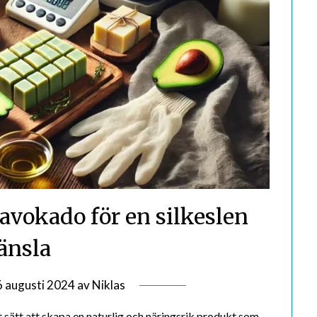
 avokado för en silkeslen
änsla
6 augusti 2024
av
Niklas
 sätt att skapa en naturlig och näringsrik produkt som